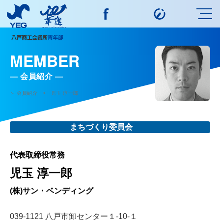
MEMBER
会員紹介
＞ 会員紹介 > 児玉 淳一郎
まちづくり委員会
代表取締役常務
児玉 淳一郎
(株)サン・ベンディング
039-1121 八戸市卸センター１-10-１