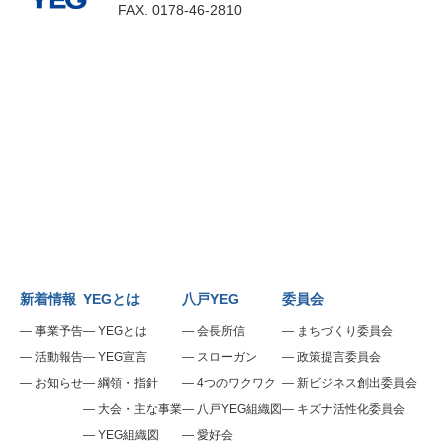
FAX.
0178-46-2810
新着情報
YEGとは
八戸YEG
委員会
事業予告
YEGとは
会長所信
まちづくり委員会
活動報告
YEG宣言
スローガン
政策提言委員会
お知らせ
綱領・指針
4つのワクワク
新ビジネス創出委員会
大会・主な事業
八戸YEG組織図
キズナ活性化委員会
YEG組織図
愛好会