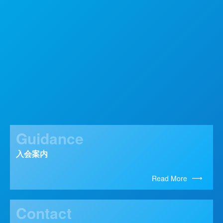
Guidance
入会案内
Read More
Contact