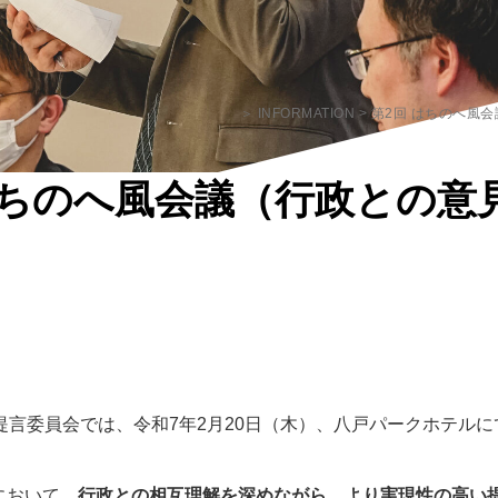
＞ INFORMATION > 第2回 はち
はちのへ風会議（行政との意
提言委員会では、令和7年2月20日（木）、八戸パークホテルに
において、
行政との相互理解を深めながら、より実現性の高い