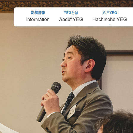
新着情報
YEGとは
八戸YEG
Information
About YEG
Hachinohe YEG